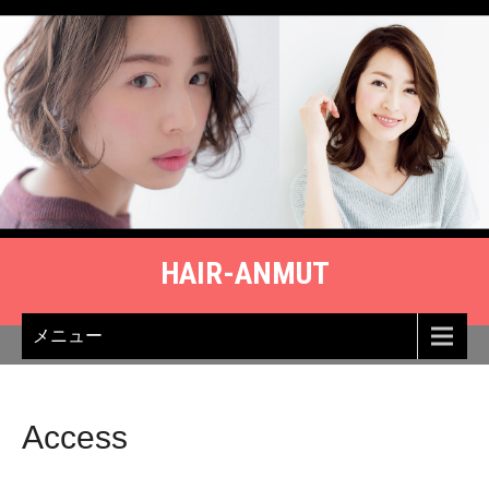
Skip
to
content
HAIR-ANMUT
メニュー
Access